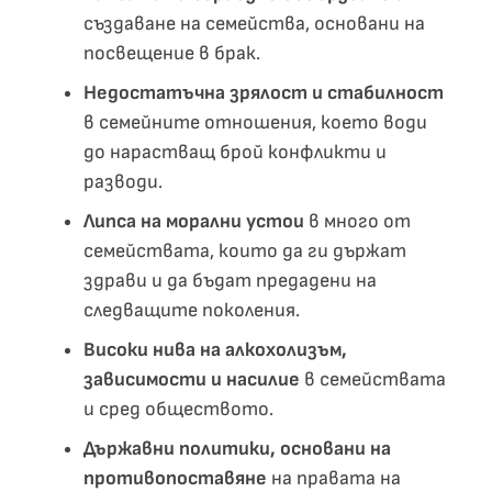
създаване на семейства, основани на
посвещение в брак.
Недостатъчна зрялост и стабилност
в семейните отношения, което води
до нарастващ брой конфликти и
разводи.
Липса на морални устои
в много от
семействата, които да ги държат
здрави и да бъдат предадени на
следващите поколения.
Високи нива на алкохолизъм,
зависимости и насилие
в семействата
и сред обществото.
Държавни политики, основани на
противопоставяне
на правата на