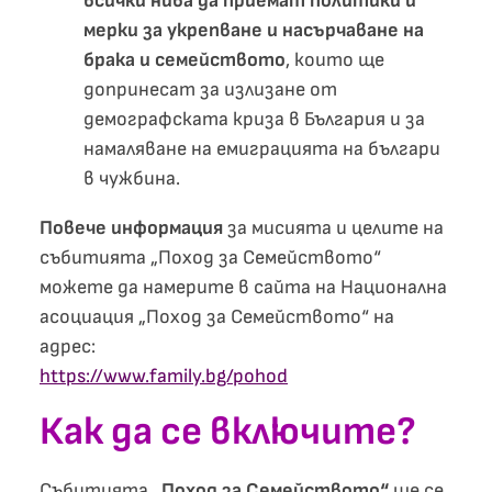
всички нива да приемат политики и
мерки за укрепване и насърчаване на
брака и семейството
, които ще
допринесат за излизане от
демографската криза в България и за
намаляване на емиграцията на българи
в чужбина.
Повече информация
за мисията и целите на
събитията „Поход за Семейството“
можете да намерите в сайта на Национална
асоциация „Поход за Семейството“ на
адрес:
https://www.family.bg/pohod
Как да се включите?
Събитията
„Поход за Семейството“
ще се