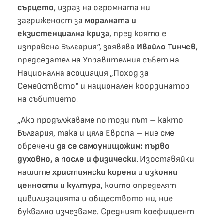
сърцето
, израз на огромната ни
загриженост за
моралната и
екзистенциална криза
, пред която е
изправена България“, заявява
Ивайло Тинчев
,
председател на Управителния съвет на
Национална асоциация „Поход за
Семейството“ и национален координатор
на събитието.
„Ако продължаваме по този път – както
България, така и цяла Европа – ние сме
обречени
да се самоунищожим: първо
духовно, а после и физически
. Изоставяйки
нашите
християнски корени и изконни
ценности и култура
, които определят
цивилизацията и обществото ни, ние
буквално изчезваме. Средният коефициент