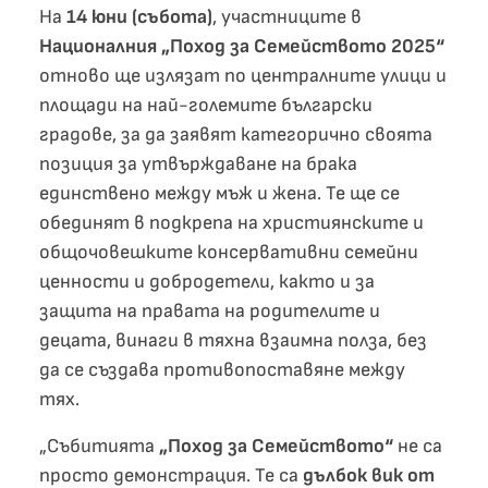
На
14 юни (събота)
, участниците в
Националния „Поход за Семейството 2025“
отново ще излязат по централните улици и
площади на най-големите български
градове, за да заявят категорично своята
позиция за утвърждаване на брака
единствено между мъж и жена. Те ще се
обединят в подкрепа на християнските и
общочовешките консервативни семейни
ценности и добродетели, както и за
защита на правата на родителите и
децата, винаги в тяхна взаимна полза, без
да се създава противопоставяне между
тях.
„Събитията
„Поход за Семейството“
не са
просто демонстрация. Те са
дълбок вик от