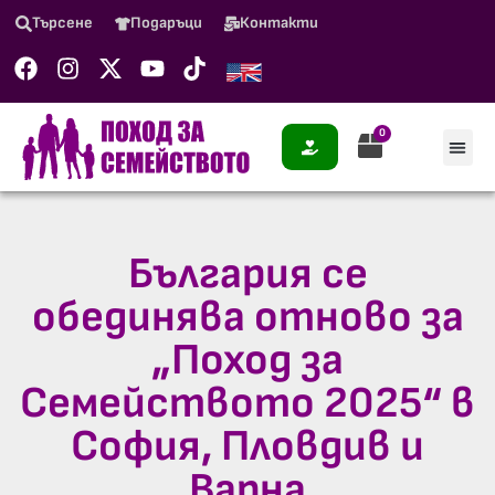
Търсене
Подаръци
Контакти
0
България се
обединява отново за
„Поход за
Семейството 2025“ в
София, Пловдив и
Варна