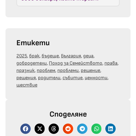
Етикети
2025
,
брак
,
бъдеще
,
България
,
деца
,
добродетели
,
Поход за Семейството
,
права
,
празник
,
проблем
,
проблеми
,
решение
,
решения
,
родители
,
събитие
,
ценности
,
шествие
Споделяне