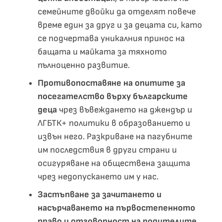
семейните двойки да отделят повече
време един за друг и за децата си, като
се подчертава уникалния принос на
бащата и майката за тяхното
пълноценно развитие.
Противопоставяне на опитите за
посегателство върху българските
деца
чрез въвеждането на джендър и
ЛГБТК+ политики в образованието и
извън него. Разкриване на пагубните
им последствия в други страни и
осигуряване на обществена защита
чрез недопускането им у нас.
Застъпване за зачитането и
насърчаването на първостепенното
право и отговорност на родителите