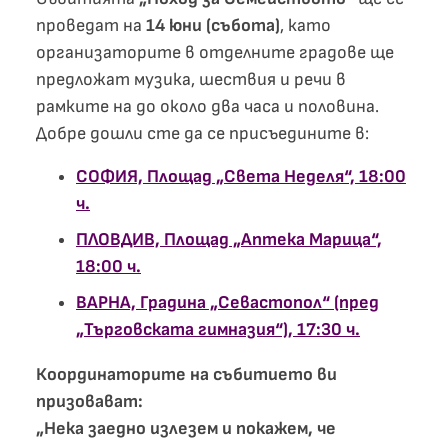
проведат на
14 юни (събота)
, като
организаторите в отделните градове ще
предложат музика, шествия и речи в
рамките на до около два часа и половина.
Добре дошли сте да се присъедините в:
СОФИЯ, Площад „Света Неделя“, 18:00
ч.
ПЛОВДИВ, Площад „Аптека Марица“,
18:00 ч.
ВАРНА, Градина „Севастопол“ (пред
„Търговската гимназия“), 17:30 ч.
Координаторите на събитието ви
призовават:
„Нека заедно излезем и покажем, че