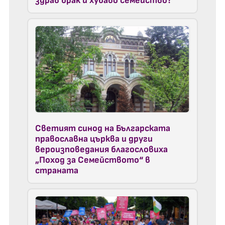
здрав брак и хубаво семейство?
Светият синод на Българската
православна църква и други
вероизповедания благословиха
„Поход за Семейството“ в
страната