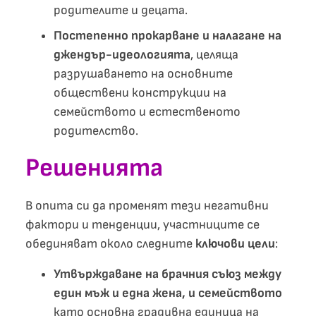
родителите и децата.
Постепенно прокарване и налагане на
джендър-идеологията
, целяща
разрушаването на основните
обществени конструкции на
семейството и естественото
родителство.
Решенията
В опита си да променят тези негативни
фактори и тенденции, участниците се
обединяват около следните
ключови цели
:
Утвърждаване на брачния съюз между
един мъж и една жена, и семейството
като основна градивна единица на