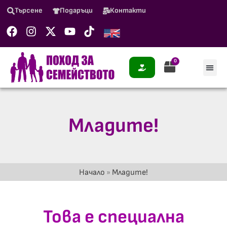
Търсене
Подаръци
Контакти
0
Младите!
Начало
»
Младите!
Това е специална