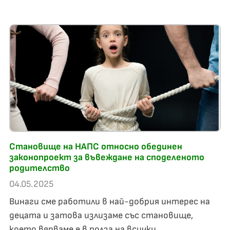
Становище на НАПС относно обединен
законoпроект за въвеждане на споделеното
родителство
04.05.2025
Винаги сме работили в най-добрия интерес на
децата и затова излизаме със становище,
което вярваме е в полза на всички