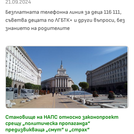
21.09.2024
Безплатната телефонна линия за деца 116 111,
съветва децата по ЛГБТК+ и други въпроси, без
знанието на родителите
Становище на НАПС относно законопроект
срещу „политическа пропаганда“
предизвикваща „смут“ и „страх“