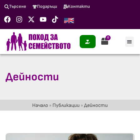
Търсене
Подаръци
Контакти
0
Дейности
Начало
»
Публикации
»
Дейности