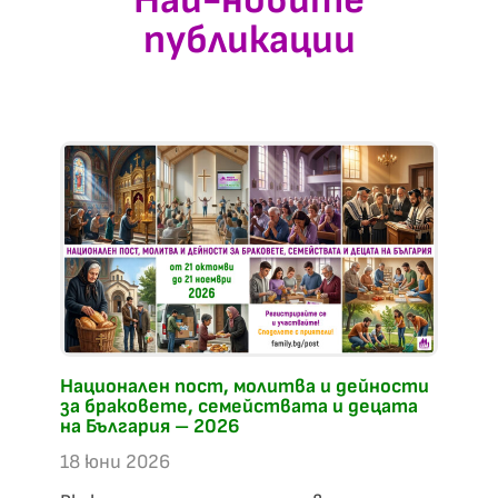
Най-новите
публикации
С
З
в
1
П
се
ра
Национален пост, молитва и дейности
за браковете, семействата и децата
ц
на България – 2026
ц
18 юни 2026