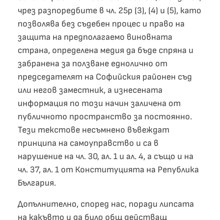
чрез разпоредбите в чл. 25р (3), (4) и (5), като
позволява без съдебен процес и право на
защита на предполагаемо виновната
страна, определена медия да бъде спряна и
забранена за ползване еднолично от
председателят на Софийския районен съд
или негов заместник, а изнесената
информация по този начин заличена от
публичното пространство за постоянно.
Тези текстове несъмнено въвеждат
принципа на самоуправство и са в
нарушение на чл. 30, ал. 1 и ал. 4, а също и на
чл. 37, ал. 1 от Конституцията на Република
България.
Допълнително, според нас, поради липсата
на какъвто и да било общ действащ