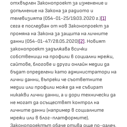
отхвърлен Законопроект за изменение и
допълнение на Закона за радиото и
телевизията (054-01-25/19.03.2020 г.)
[1]
сега е последван от нов Законопроект за
промяна на Закона за защита на личните
данни (054-01-47/28.05.2020)
[2]
. Новият
законопроект задължава всички
собственици на профили в социални мрежи,
сайтове, блогове и други онлайн медии да
бъдат определени като администратори на
лични данни, въпреки че съответните
медии или профили може да не събират
никакви лични данни, а и дори технически да
не могат да осъществят контрол на
личните данни (например в социалните
мрежи или в блог-платформите).
Законопроектът обаче отива още по-далеч,