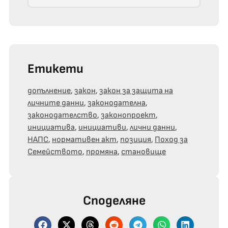
Етикети
допълнение
,
закон
,
закон за защита на
личните данни
,
законодателна
,
законодателство
,
законопроект
,
инициатива
,
инициативи
,
лични данни
,
НАПС
,
нормативен акт
,
позиция
,
Поход за
Семейството
,
промяна
,
становище
Споделяне