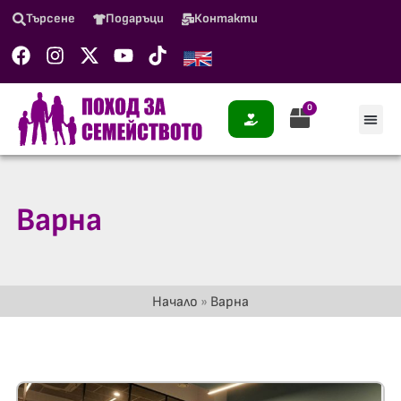
Търсене
Подаръци
Контакти
0
Варна
Начало
»
Варна