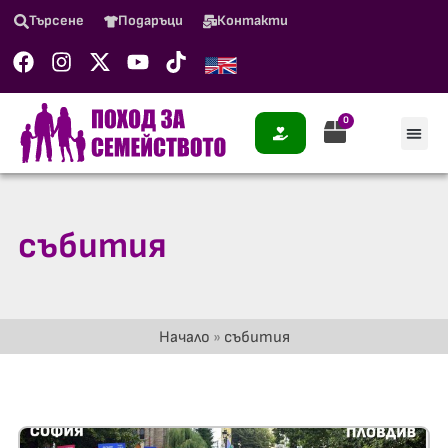
Търсене
Подаръци
Контакти
0
събития
Начало
»
събития