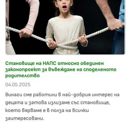
Становище на НАПС относно обединен
законoпроект за въвеждане на споделеното
родителство
04.05.2025
Винаги сме работили в най-добрия интерес на
децата и затова излизаме със становище,
което вярваме е в полза на всички
заитересовани.