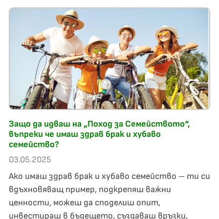
Защо да идваш на „Поход за Семейството“,
въпреки че имаш здрав брак и хубаво
семейство?
03.05.2025
Ако имаш здрав брак и хубаво семейство – ти си
вдъхновяващ пример, подкрепяш важни
ценности, можеш да споделиш опит,
инвестираш в бъдещето, създаваш връзки,