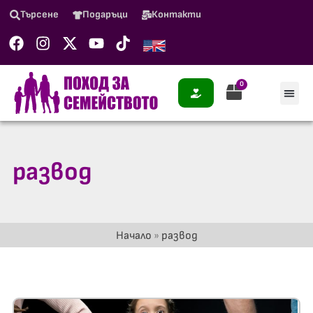
Търсене
Подаръци
Контакти
0
развод
Начало
»
развод