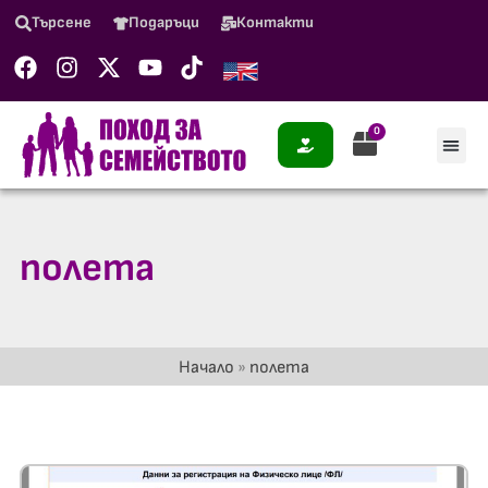
Търсене
Подаръци
Контакти
0
полета
Начало
»
полета