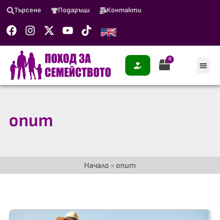
Търсене
Подаръци
Контакти
0
опит
Начало
»
опит