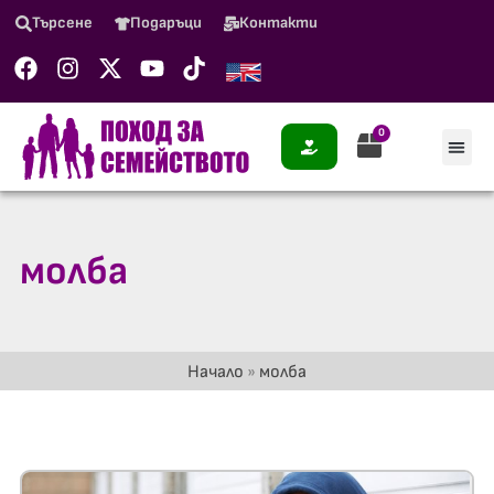
Търсене
Подаръци
Контакти
0
молба
Начало
»
молба