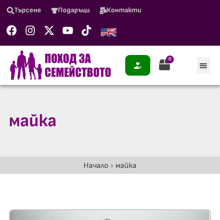
Търсене
Подаръци
Контакти
0
майка
Начало
»
майка