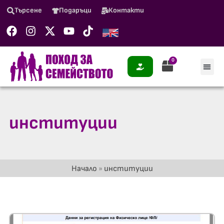
Търсене
Подаръци
Контакти
0
институции
Начало
»
институции